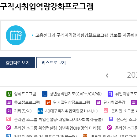
구직자취업역량강화프로그램
고용센터의 구직자취업역량강화프로그램 정보를 제공하여 
캘린더로 보기
리스트로 보기
20
성취프로그램
청년층직업지도(CAP+/CAP@)
취업희망프
중고생프로그램
단기집단상담프로그램
단기취업특강
기타(단체)
40대구직자취업역량강화(4U+)
온라인 소그룹 
온라인 소그룹 취업컨설팅-내일또다시(사회복지·돌봄)
온라인 소그
온라인 소그룹 취업컨설팅-청년취업ON(영업·마케팅)
온라인 소그룹
청년층 취업역량강화프로그램(모듈형)
반도체 취업컨설팅프로그램