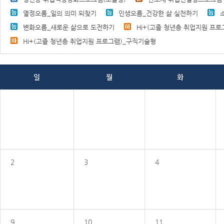
열정오름_일의 의미 되찾기
인생오름_건강한 삶 실천하기
변화오름_새로운 삶으로 도전하기
Hi+(고졸 청년층 취업지원 프로
Hi+(고졸 청년층 취업지원 프로그램)_구직기술형
일
월
화
2
3
4
9
10
11