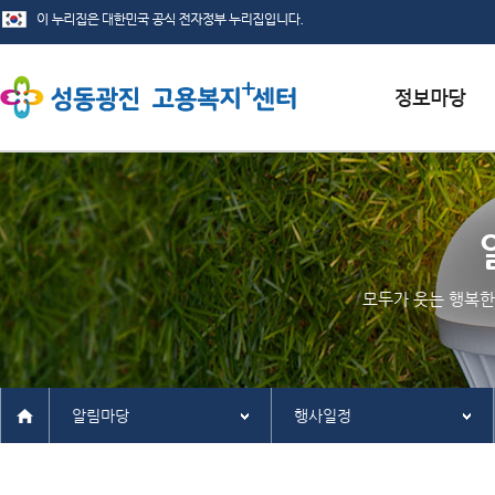
서식자료실
채용정보
인재정보
모두가 웃는 행복한
관련사이트
알림마당
행사일정