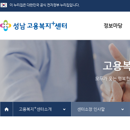
서식자료실
채용정보
고용
인재정보
모두가 웃는 행복한
관련사이트
+
고용복지
센터소개
센터소장 인사말