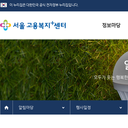
서식자료실
채용정보
인재정보
모두가 웃는 행복한
관련사이트
알림마당
행사일정