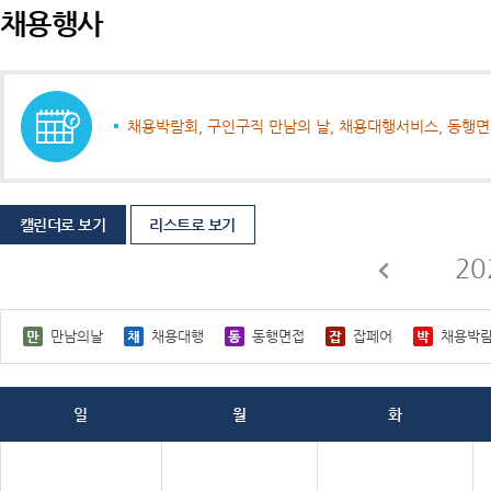
채용행사
채용박람회, 구인구직 만남의 날, 채용대행서비스, 동행
캘린더로 보기
리스트로 보기
20
만남의날
채용대행
동행면접
잡페어
채용박
일
월
화