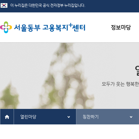
서식자료실
채용정보
인재정보
모두가 웃는 행복한
관련사이트
열린마당
칭찬하기