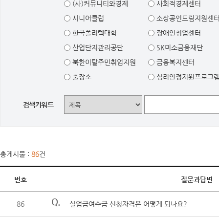
(사)커뮤니티와경제
사회적경제센터
시니어클럽
소상공인드림지원센
한국폴리텍대학
장애인취업센터
산업단지관리공단
SK미소금융재단
북한이탈주민취업지원
금융복지센터
출장소
심리안정지원프로그
검색키워드
총게시물 :
86
건
번호
질문과답변
Q.
86
실업급여수급 신청자격은 어떻게 되나요?