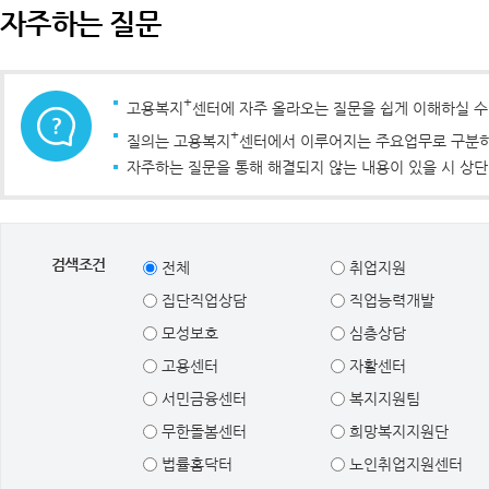
자주하는 질문
+
고용복지
센터에 자주 올라오는 질문을 쉽게 이해하실 
+
질의는 고용복지
센터에서 이루어지는 주요업무로 구분하였
자주하는 질문을 통해 해결되지 않는 내용이 있을 시 상단
검색조건
전체
취업지원
집단직업상담
직업능력개발
모성보호
심층상담
고용센터
자활센터
서민금융센터
복지지원팀
무한돌봄센터
희망복지지원단
법률홈닥터
노인취업지원센터