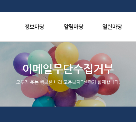
본문내용 바로가기
하단메뉴 가기
서식자료실
행사일정
자주하는 질문
채용정보
공지사항
질문하기
이메일무단수집거부
인재정보
홍보/보도자료실
칭찬하기
+
모두가 웃는 행복한 나라 고용복지
센터가 함께합니다.
관련사이트
불친절 신고하기