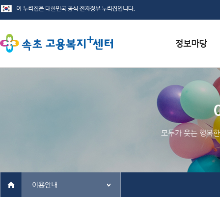
서식자료실
채용정보
인재정보
모두가 웃는 행복한
관련사이트
이용안내