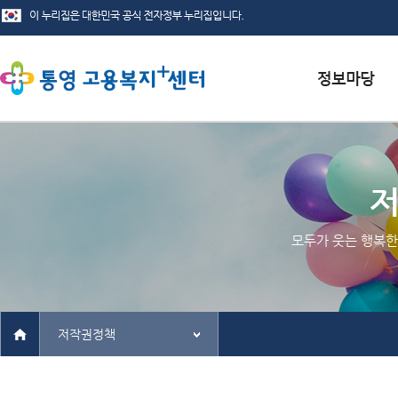
서식자료실
채용정보
인재정보
모두가 웃는 행복한
관련사이트
저작권정책