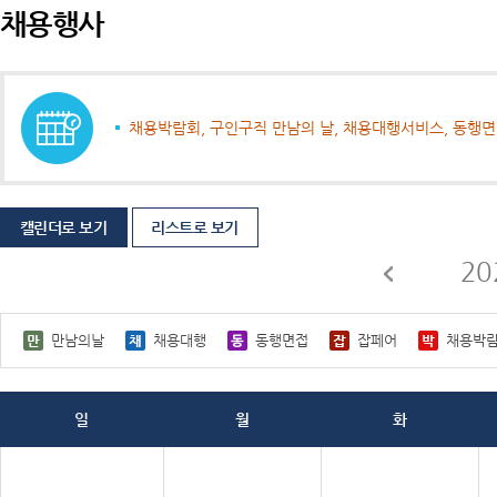
채용행사
채용박람회, 구인구직 만남의 날, 채용대행서비스, 동행
캘린더로 보기
리스트로 보기
20
만남의날
채용대행
동행면접
잡페어
채용박
일
월
화