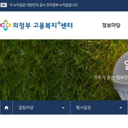
서식자료실
채용정보
인재정보
모두가 웃는 행복한
관련사이트
알림마당
행사일정