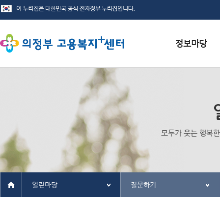
서식자료실
채용정보
인재정보
모두가 웃는 행복한
관련사이트
열린마당
질문하기