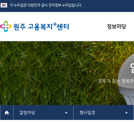
서식자료실
채용정보
인재정보
모두가 웃는 행복한
관련사이트
알림마당
행사일정