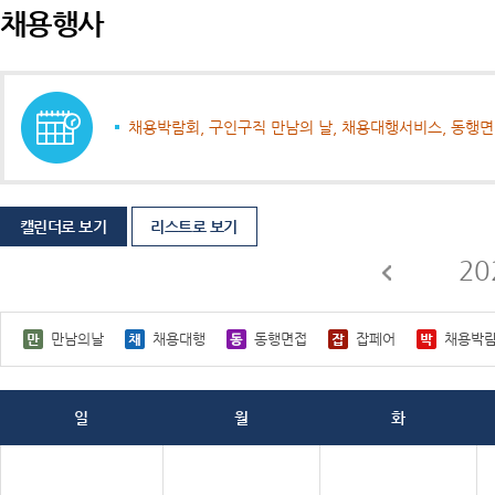
채용행사
채용박람회, 구인구직 만남의 날, 채용대행서비스, 동행
캘린더로 보기
리스트로 보기
20
만남의날
채용대행
동행면접
잡페어
채용박
일
월
화