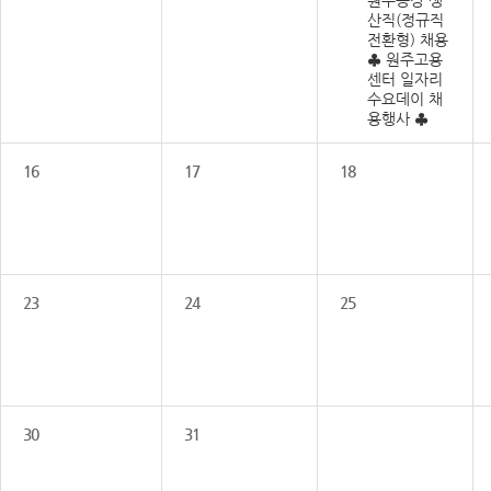
원주공장 생
산직(정규직
전환형) 채용
♣ 원주고용
센터 일자리
수요데이 채
용행사 ♣
16
17
18
23
24
25
30
31