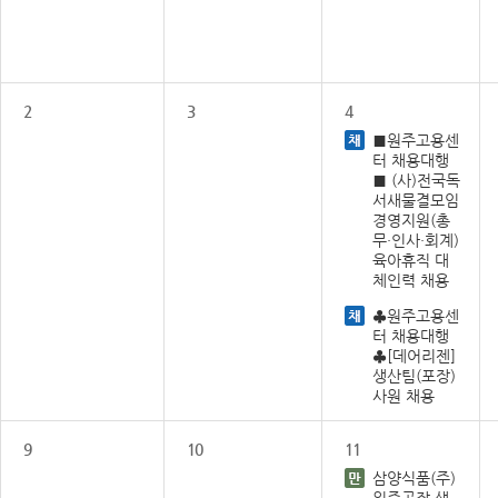
2
3
4
■원주고용센
터 채용대행
■ (사)전국독
서새물결모임
경영지원(총
무·인사·회계)
육아휴직 대
체인력 채용
♣원주고용센
터 채용대행
♣[데어리젠]
생산팀(포장)
사원 채용
9
10
11
삼양식품(주)