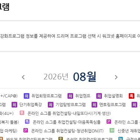
그램
화프로그램 정보를 제공하여 드리며 프로그램 선택 시 워크넷 홈페이지로 이
08월
2026년
/CAP@)
취업희망프로그램
취업캠프
취업설명회
그램
단기취업특강
기업탐방프로그램
멘토링프로그램
(4U+)
온라인 소그룹 취업컨설팅-내일또다시(기계·생산)
복지·돌봄)
온라인 소그룹 취업컨설팅-마음똑똑심플
온라인 소그룹
업·마케팅)
온라인 소그룹 취업컨설팅-청년취업ON(IT)
신중년 재취
반도체 취업컨설팅프로그램
조선업 취업컨설팅프로그램
긍정오름