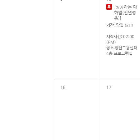
[성공하는 대
화법(전연령
층)]
기간:
당일 (2H)
시작시간:
02:00
(PM)
장소:
양산고용센터
4층 프로그램실
16
17