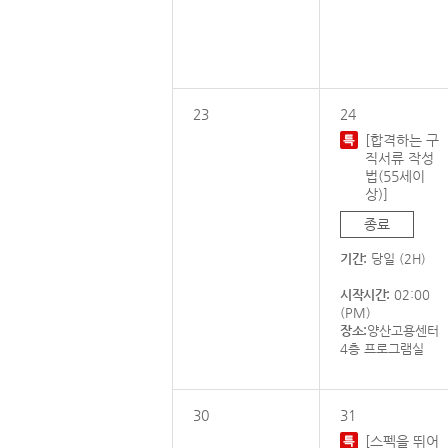
23
24
[합격하는 구
직서류 작성
법(55세이
상)]
종료
기간:
당일 (2H)
시작시간:
02:00
(PM)
장소:
양산고용센터
4층 프로그램실
30
31
[스펙을 뛰어