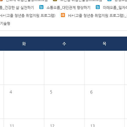
름_건강한 삶 실천하기
소통오름_대인관계 향상하기
미래오름_일자
Hi+(고졸 청년층 취업지원 프로그램)
Hi+(고졸 청년층 취업지원 프로그램)
직기술형
화
수
목
4
5
6
11
12
13