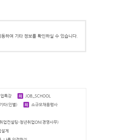
동하여 기타 정보를 확인하실 수 있습니다.
취업특강
JOB_SCHOOL
기타(인별)
소규모채용행사
 취업컨설팅-청년취업ON(경영사무)
업설계
_나를 인정하기