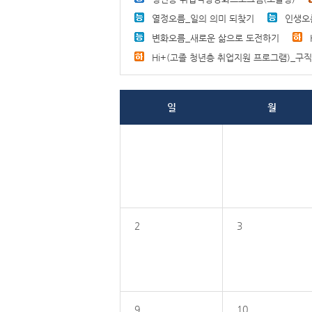
열정오름_일의 의미 되찾기
인생오
변화오름_새로운 삶으로 도전하기
Hi+(고졸 청년층 취업지원 프로그램)_구
일
월
2
3
9
10