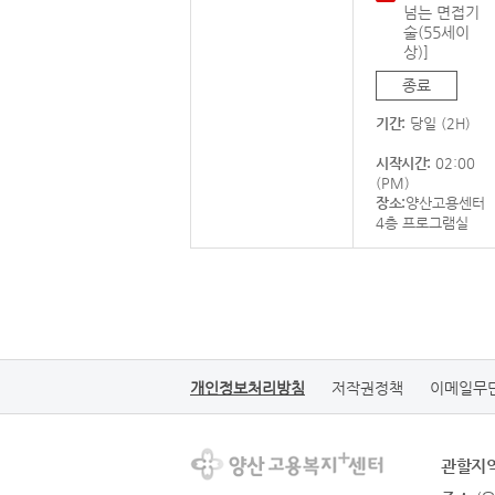
넘는 면접기
술(55세이
상)]
종료
기간:
당일 (2H)
시작시간:
02:00
(PM)
장소:
양산고용센터
4층 프로그램실
개인정보처리방침
저작권정책
이메일무
관할지