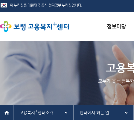
서식자료실
채용정보
고용
인재정보
모두가 웃는 행복한
관련사이트
+
고용복지
센터소개
센터에서 하는 일