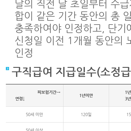
달의 직전 달 초일부터 수
합이 같은 기간 동안의 총 
충족하여야 인정하고, 단기
신청일 이전 1개월 동안의 
인정
구직급여 지급일수(소정급
피보험기간→
1
1년미만
연령↓
3
50세 미만
120일
1
50세 이상