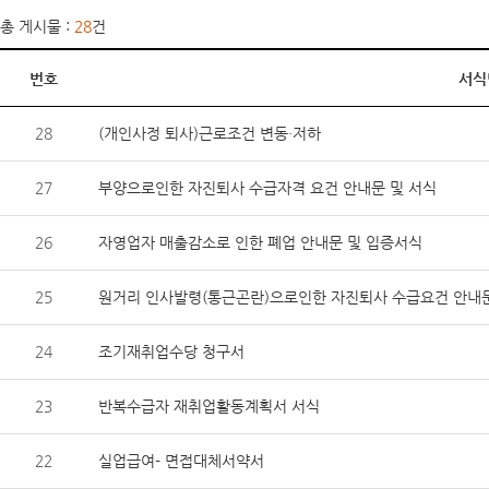
총 게시물 :
28
건
번호
서식
28
(개인사정 퇴사)근로조건 변동·저하
27
부양으로인한 자진퇴사 수급자격 요건 안내문 및 서식
26
자영업자 매출감소로 인한 폐업 안내문 및 입증서식
25
원거리 인사발령(통근곤란)으로인한 자진퇴사 수급요건 안내
24
조기재취업수당 청구서
23
반복수급자 재취업활동계획서 서식
22
실업급여- 면접대체서약서