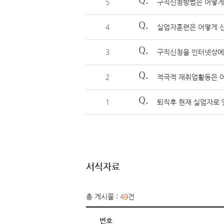
5
구직신청방법은 어떻게
Q.
4
실업자훈련은 어떻게 신
Q.
3
구직신청을 인터넷상에
Q.
2
적극적 재취업활동은 어
Q.
1
퇴직후 현재 실업자로 
서식자료
총 게시물 :
49
건
번호