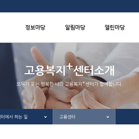
본문내용 바로가기
하단메뉴 가기
서식자료실
행사일정
자주하는 질문
+
채용정보
공지사항
질문하기
고용복지
센터소개
인재정보
홍보/보도자료실
칭찬하기
+
모두가 웃는 행복한 나라 고용복지
센터가 함께합니다.
관련사이트
불친절 신고하기
센터에서 하는 일
고용센터