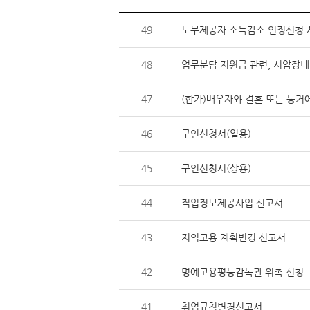
49
노무제공자 소득감소 인정신청
48
업무분담 지원금 관련, 시압장내
47
(합가)배우자와 결혼 또는 동거
46
구인신청서(일용)
45
구인신청서(상용)
44
직업정보제공사업 신고서
43
지역고용 계획변경 신고서
42
명예고용평등감독관 위촉 신청
41
취업규칙변경신고서