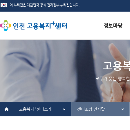
서식자료실
채용정보
고용
인재정보
모두가 웃는 행복한
관련사이트
+
고용복지
센터소개
센터소장 인사말