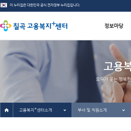
서식자료실
채용정보
고용
인재정보
모두가 웃는 행복한
관련사이트
+
고용복지
센터소개
부서 및 직원소개