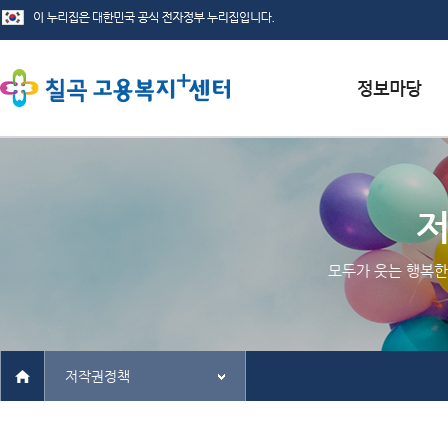
서식자료실
채용정보
인재정보
모두가 웃는 행복한
관련사이트
저작권정책