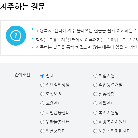
자주하는 질문
+
고용복지
센터에 자주 올라오는 질문을 쉽게 이해하실 
+
질의는 고용복지
센터에서 이루어지는 주요업무로 구분하였
자주하는 질문을 통해 해결되지 않는 내용이 있을 시 상단
검색조건
전체
취업지원
집단직업상담
직업능력개발
모성보호
심층상담
고용센터
자활센터
서민금융센터
복지지원팀
무한돌봄센터
희망복지지원단
법률홈닥터
노인취업지원센터