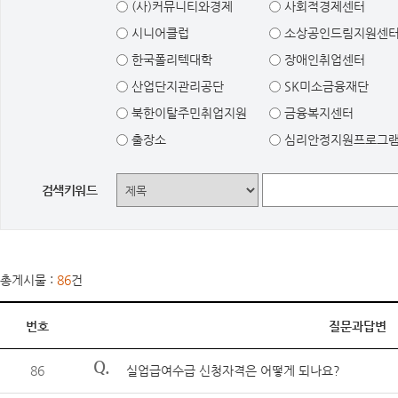
(사)커뮤니티와경제
사회적경제센터
시니어클럽
소상공인드림지원센
한국폴리텍대학
장애인취업센터
산업단지관리공단
SK미소금융재단
북한이탈주민취업지원
금융복지센터
출장소
심리안정지원프로그
검색키워드
총게시물 :
86
건
번호
질문과답변
Q.
86
실업급여수급 신청자격은 어떻게 되나요?