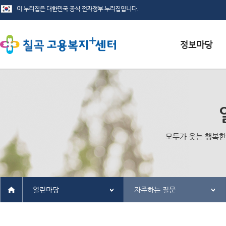
서식자료실
채용정보
인재정보
모두가 웃는 행복한
관련사이트
열린마당
자주하는 질문