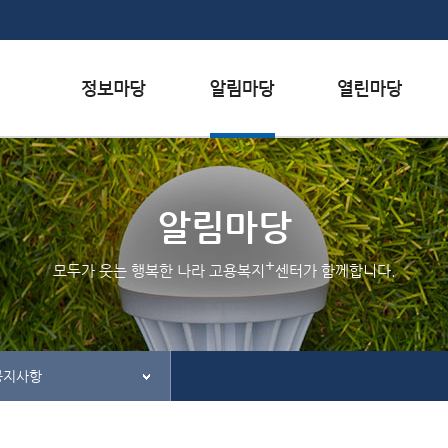
본문내용 바로가기
하단메뉴 가기
서식자료실
행사일정
자주하는 질문
채용정보
공지사항
질문하기
알림마당
인재정보
홍보/보도자료실
칭찬하기
+
모두가 웃는 행복한 나라 고용복지
센터가 함께합니다.
관련사이트
불친절 신고하기
공지사항