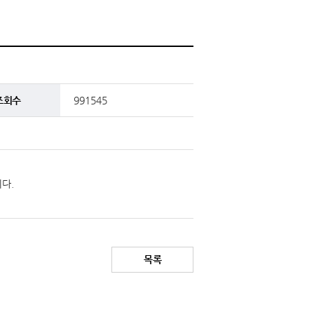
조회수
991545
다.
목록