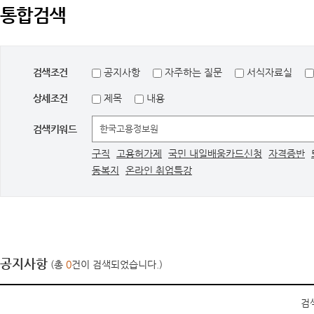
통합검색
검색조건
공지사항
자주하는 질문
서식자료실
상세조건
제목
내용
검색키워드
구직
고용허가제
국민 내일배움카드신청
자격증반
동복지
온라인 취업특강
공지사항
(총
0
건이 검색되었습니다.)
검