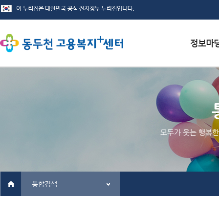
서식자료
채용정보
인재정보
모두가 웃는 행복한
관련사이
통합검색