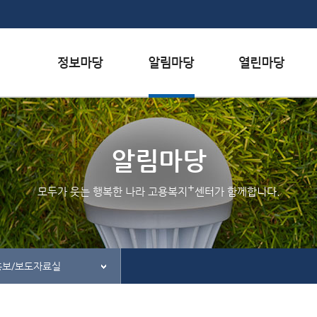
본문내용 바로가기
하단메뉴 가기
서식자료실
행사일정
자주하는 질문
채용정보
공지사항
질문하기
알림마당
인재정보
홍보/보도자료실
칭찬하기
+
모두가 웃는 행복한 나라 고용복지
센터가 함께합니다.
관련사이트
불친절 신고하기
홍보/보도자료실