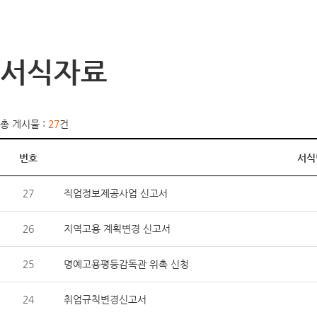
서식자료
총 게시물 :
27
건
번호
서식
27
직업정보제공사업 신고서
26
지역고용 계획변경 신고서
25
명예고용평등감독관 위촉 신청
24
취업규칙변경신고서