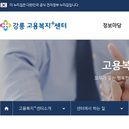
서식자료실
채용정보
고용
인재정보
모두가 웃는 행복한
관련사이트
+
고용복지
센터소개
센터에서 하는 일