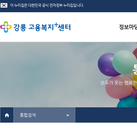
서식자료
채용정보
인재정보
모두가 웃는 행복한
관련사이
통합검색