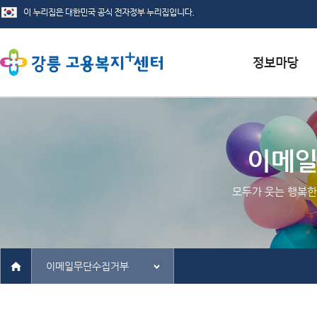
서식자료실
채용정보
이메
인재정보
모두가 웃는 행복한
관련사이트
이메일무단수집거부