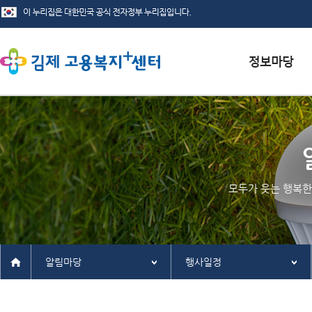
서식자료실
채용정보
인재정보
모두가 웃는 행복한
관련사이트
알림마당
행사일정