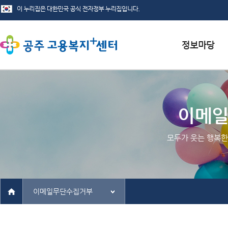
서식자료실
채용정보
이메
인재정보
모두가 웃는 행복한
관련사이트
이메일무단수집거부