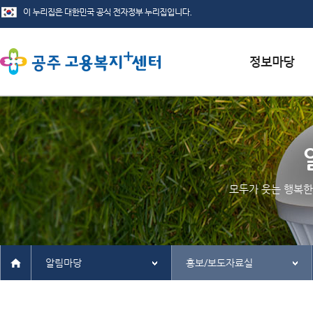
서식자료실
채용정보
인재정보
모두가 웃는 행복한
관련사이트
알림마당
홍보/보도자료실