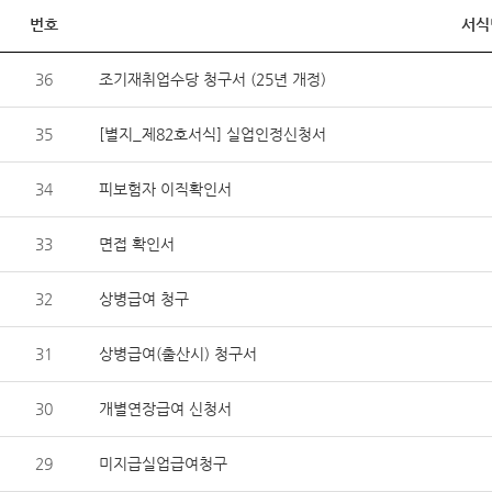
번호
서식
36
조기재취업수당 청구서 (25년 개정)
35
[별지_제82호서식] 실업인정신청서
34
피보험자 이직확인서
33
면접 확인서
32
상병급여 청구
31
상병급여(출산시) 청구서
30
개별연장급여 신청서
29
미지급실업급여청구