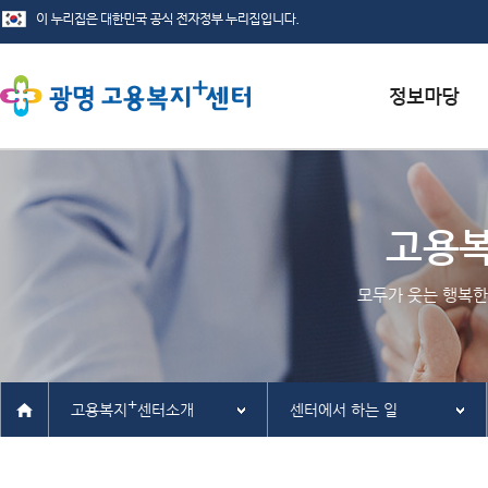
서식자료실
채용정보
고용
인재정보
모두가 웃는 행복한
관련사이트
+
고용복지
센터소개
센터에서 하는 일