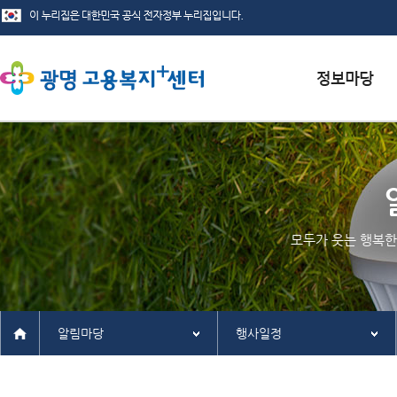
서식자료실
채용정보
인재정보
모두가 웃는 행복한
관련사이트
알림마당
행사일정