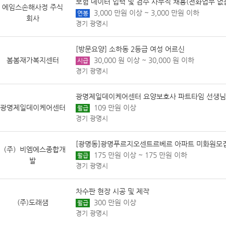
보험 데이터 입력 및 검수 사무직 채용(전화업무 없
에임스손해사정 주식
3,000 만원 이상 ~ 3,000 만원 이하
연봉
회사
경기 광명시
[방문요양] 소하동 2등급 여성 어르신
봄봄재가복지센터
30,000 원 이상 ~ 30,000 원 이하
시급
경기 광명시
광명제일데이케어센터 요양보호사 파트타임 선생님
광명제일데이케어센터
109 만원 이상
월급
경기 광명시
[광명동]광명푸르지오센트르베르 아파트 미화원모
（주）비엠에스종합개
175 만원 이상 ~ 175 만원 이하
월급
발
경기 광명시
차수판 현장 시공 및 제작
(주)도래샘
300 만원 이상
월급
경기 광명시