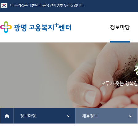
서식자료실
채용정보
인재정보
모두가 웃는 행복한
관련사이트
정보마당
채용정보