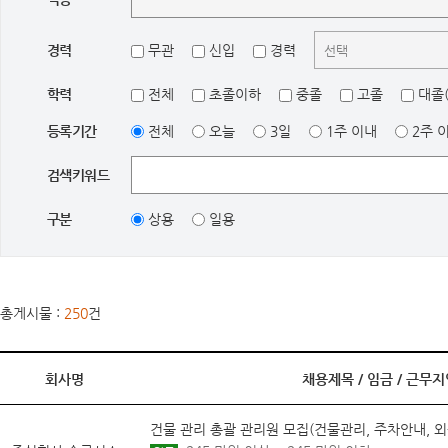
경력
무관
신입
경력
학력
전체
초졸이하
중졸
고졸
대졸(
등록기간
전체
오늘
3일
1주 이내
2주 
검색키워드
구분
상용
일용
총게시물 :
250
건
회사명
채용제목 /
임금
/
근무지
건물 관리 총괄 관리원 모집(건물관리, 주차안내, 