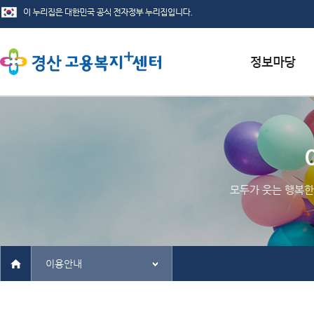
서식자료실
채용정보
인재정보
모두가 웃는 행복한
관련사이트
이용안내