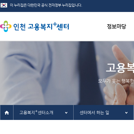
서식자료실
채용정보
고용
인재정보
모두가 웃는 행복한
관련사이트
+
고용복지
센터소개
센터에서 하는 일