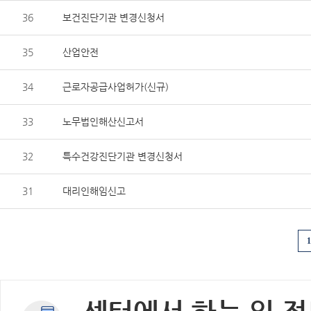
36
보건진단기관 변경신청서
35
산업안전
34
근로자공급사업허가(신규)
33
노무법인해산신고서
32
특수건강진단기관 변경신청서
31
대리인해임신고
1