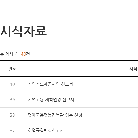
서식자료
총 게시물 :
40
건
번호
서식
40
직업정보제공사업 신고서
39
지역고용 계획변경 신고서
38
명예고용평등감독관 위촉 신청
37
취업규칙변경신고서