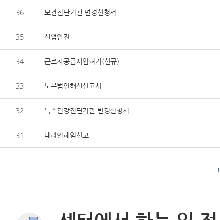
36
보건진단기관 변경신청서
35
산업안전
34
근로자공급사업허가(신규)
33
노무법인해산신고서
32
특수건강진단기관 변경신청서
31
대리인해임신고
1