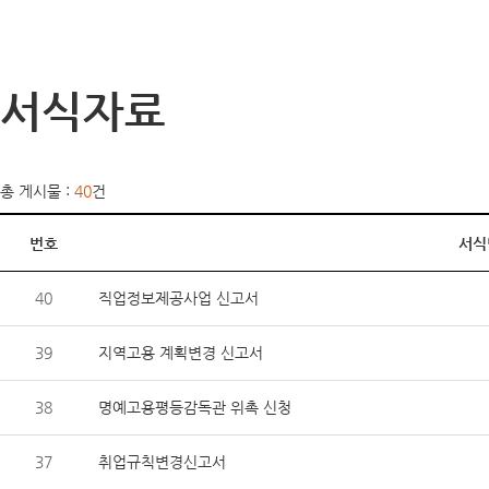
서식자료
총 게시물 :
40
건
번호
서식
40
직업정보제공사업 신고서
39
지역고용 계획변경 신고서
38
명예고용평등감독관 위촉 신청
37
취업규칙변경신고서