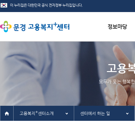
서식자료실
채용정보
고용
인재정보
모두가 웃는 행복한
관련사이트
+
고용복지
센터소개
센터에서 하는 일