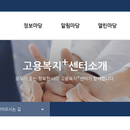
본문내용 바로가기
하단메뉴 가기
서식자료실
행사일정
자주하는 질문
+
채용정보
공지사항
질문하기
고용복지
센터소개
인재정보
홍보/보도자료실
칭찬하기
+
모두가 웃는 행복한 나라 고용복지
센터가 함께합니다.
관련사이트
불친절 신고하기
찾아오시는 길