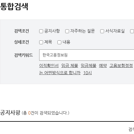
통합검색
검색조건
공지사항
자주하는 질문
서식자료실
상세조건
제목
내용
검색키워드
이직확인서
임금 체불
임금체불
예약
고용보험정정
는 어떤방식으로 합니까
10시
공지사항
(총
0
건이 검색되었습니다.)
검