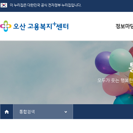
서식자료
채용정보
인재정보
모두가 웃는 행복한
관련사이
통합검색