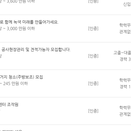
 ~ 3,600 만원 이하
[인증]
신입
로 함께 녹색 미래를 만들어가세요.
학력무
 ~ 3,000 만원 이하
[인증]
관계없
 공사현장관리 및 견적가능자 모집합니다.
고졸~대졸
상
[인증]
경력 
거지 청소(주방보조) 모집
학력무
~ 245 만원 이하
[인증]
경력 
센터 조작원
학력무
상
[인증]
관계없