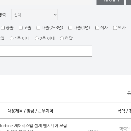
경력
중졸
고졸
대졸(2~3년)
대졸(4년)
석사
박사
3일
1주 이내
2주 이내
한달
등
채용제목 /
임금
/
근무지역
학력
/
as Turbine 제어시스템 설계 엔지니어 모집
학력무