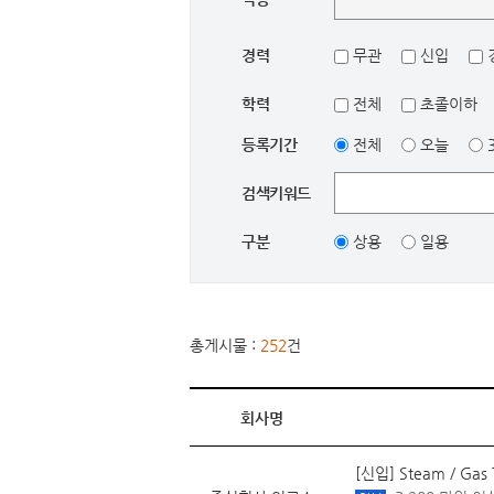
경력
무관
신입
학력
전체
초졸이하
등록기간
전체
오늘
검색키워드
구분
상용
일용
총게시물 :
252
건
회사명
[신입] Steam / G