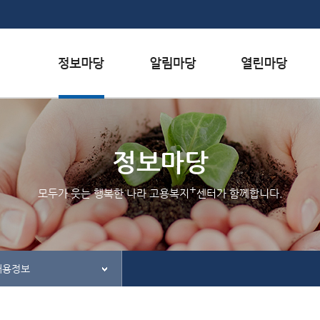
본문내용 바로가기
하단메뉴 가기
서식자료실
행사일정
자주하는 질문
채용정보
공지사항
질문하기
정보마당
인재정보
홍보/보도자료실
칭찬하기
+
모두가 웃는 행복한 나라 고용복지
센터가 함께합니다.
관련사이트
불친절 신고하기
채용정보