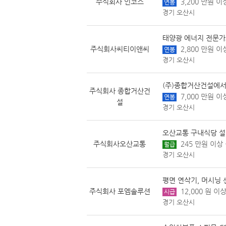
주식회사 인코스
3,200 만원 이상
연봉
경기 오산시
태양광 에너지 전문가
주식회사씨티이앤씨
2,800 만원 이상
연봉
경기 오산시
(주)종합거산건설에서
주식회사 종합거산건
7,000 만원 이
연봉
설
경기 오산시
오산교통 구내식당 설
주식회사오산교통
245 만원 이상 
월급
경기 오산시
평면 연삭기, 머시닝 
주식회사 포엠솔루션
12,000 원 이
시급
경기 오산시