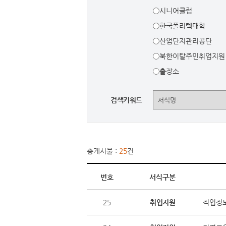
시니어클럽
한국폴리텍대학
산업단지관리공단
북한이탈주민취업지원
출장소
검색키워드
총게시물 :
25
건
번호
서식구분
25
취업지원
직업정