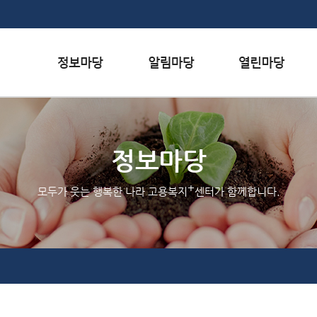
본문내용 바로가기
하단메뉴 가기
서식자료실
행사일정
자주하는 질문
채용정보
공지사항
질문하기
정보마당
인재정보
홍보/보도자료실
칭찬하기
+
모두가 웃는 행복한 나라 고용복지
센터가 함께합니다.
관련사이트
불친절 신고하기