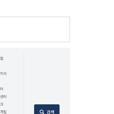
사업
패키지
터
센터
일센터
뱅크
연계팀