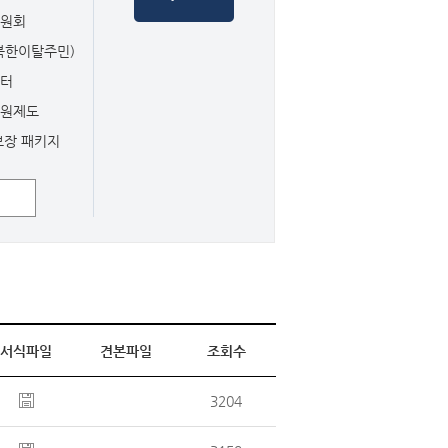
위원회
북한이탈주민)
센터
지원제도
보장 패키지
서식파일
견본파일
조회수
3204