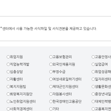
+
센터에서 사용 가능한 서식파일 및 서식견본을 제공하고 있습니다.
취업지원
고용보험관리
고용안정
직업능력개발
외국인채용지원
실업급여
심층상담
부정수급
취업성공
자활센터
여성새로일하기센터
일자리센
복지지원팀
제대군인지원센터
생활문화
희망복지지원단
자원봉사센터
중장년내
노인취업지원센터
한국장애인고용공단
대체인력
사회적경제센터
기타
고용복지