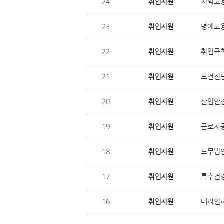
24
취업지원
지역고
23
취업지원
명예고
22
취업지원
취업규
21
취업지원
보건진
20
취업지원
산업안
19
취업지원
근로자
18
취업지원
노무법
17
취업지원
특수건
16
취업지원
대리인