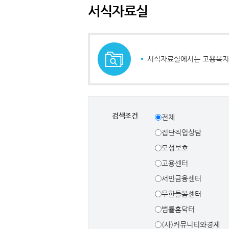
서식자료실
서식자료실에서는 고용복지
검색조건
전체
집단직업상담
모성보호
고용센터
서민금융센터
무한돌봄센터
법률홈닥터
(사)커뮤니티와경제