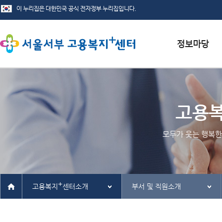
서식자료실
채용정보
고용
인재정보
모두가 웃는 행복한
관련사이트
+
고용복지
센터소개
부서 및 직원소개