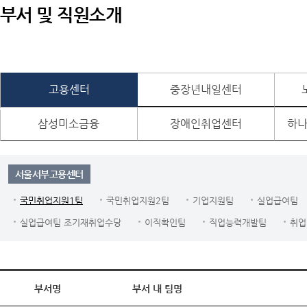
부서 및 직원소개
고용센터
중장년내일센터
삼성미소금융
장애인취업센터
하나
서울서부고용센터
국민취업지원1팀
국민취업지원2팀
기업지원팀
실업급여팀
실업급여팀 조기재취업수당
이직확인팀
직업능력개발팀
취업
부서명
부서 내 팀명