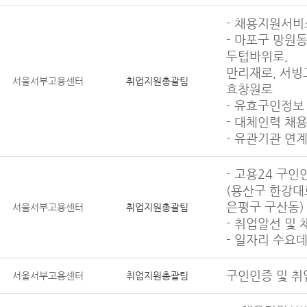
- 채용지원서비
- 마포구 망원동
두텁바위로,
만리재로, 서빙고
서울서부고용센터
취업지원총괄팀
효창원로
- 유효구인정보
- 대체인력 채
- 유관기관 연
- 고용24 구인
(용산구 한강대
은평구 구산동)
서울서부고용센터
취업지원총괄팀
- 취업알선 및 
- 일자리 수요
구인인증 및 
서울서부고용센터
취업지원총괄팀