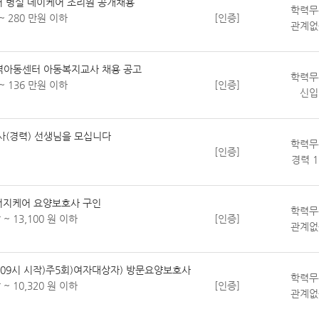
 병설 데이케어 조리원 공개채용
학력무
~ 280 만원 이하
[인증]
관계없
지역아동센터 아동복지교사 채용 공고
학력무
~ 136 만원 이하
[인증]
신입
(경력) 선생님을 모십니다
학력무
[인증]
경력 
아버지케어 요양보호사 구인
학력무
 ~ 13,100 원 이하
[인증]
관계없
09시 시작)주5회)여자대상자) 방문요양보호사
학력무
 ~ 10,320 원 이하
[인증]
관계없