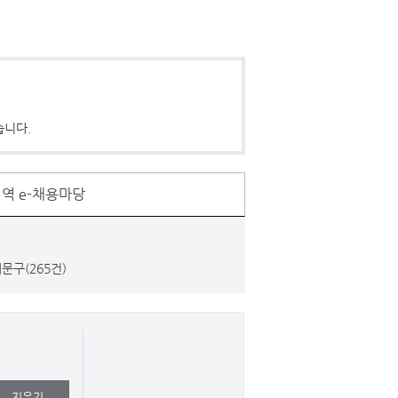
습니다.
역 e-채용마당
문구(265건)
지우기