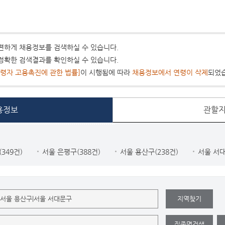
편하게 채용정보를 검색하실 수 있습니다.
정확한 검색결과를 확인하실 수 있습니다.
령자 고용촉진에 관한 법률]
이 시행됨에 따라
채용정보에서 연령이 삭제
되었
용정보
관할지
349건)
서울 은평구(388건)
서울 용산구(238건)
서울 서대
지역찾기
직종명검색