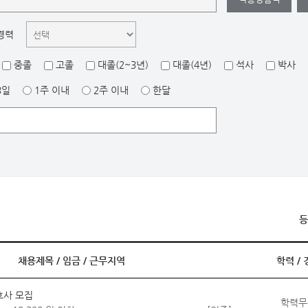
경력
중졸
고졸
대졸(2~3년)
대졸(4년)
석사
박사
3일
1주 이내
2주 이내
한달
등
채용제목 /
임금
/
근무지역
학력
/
호사 모집
학력무