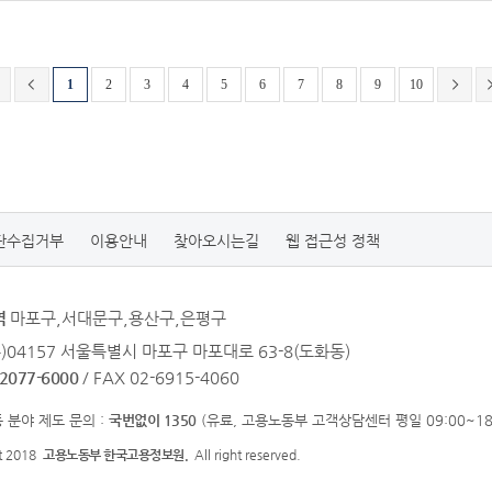
1
2
3
4
5
6
7
8
9
10
단수집거부
이용안내
찾아오시는길
웹 접근성 정책
역
마포구,서대문구,용산구,은평구
우)04157 서울특별시 마포구 마포대로 63-8(도화동)
-2077-6000
/ FAX 02-6915-4060
 분야 제도 문의 :
국번없이 1350
(유료, 고용노동부 고객상담센터 평일 09:00~18:
ht 2018
고용노동부 한국고용정보원.
All right reserved.