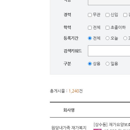
경력
무관
신입
학력
전체
초졸이하
등록기간
전체
오늘
검색키워드
구분
상용
일용
총게시물 :
1,240
건
회사명
[상수동] 재가요양보
원당내가족 재가복지