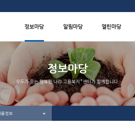
본문내용 바로가기
하단메뉴 가기
서식자료실
행사일정
자주하는 질문
채용정보
공지사항
질문하기
정보마당
인재정보
홍보/보도자료실
칭찬하기
+
모두가 웃는 행복한 나라 고용복지
센터가 함께합니다.
관련사이트
불친절 신고하기
채용정보