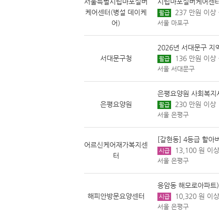
서울특별시립마포실버
시립마포실버케어센터
케어센터(병설 데이케
237 만원 이상 
월급
어)
서울 마포구
2026년 서대문구 
서대문구청
136 만원 이상 
월급
서울 서대문구
은평요양원 사회복지사
은평요양원
230 만원 이상
월급
서울 은평구
[갈현동] 4등급 할
어르신케어재가복지센
13,100 원 이상
시급
터
서울 은평구
응암동 해모로아파트)
해피안방문요양센터
10,320 원 이상
시급
서울 은평구