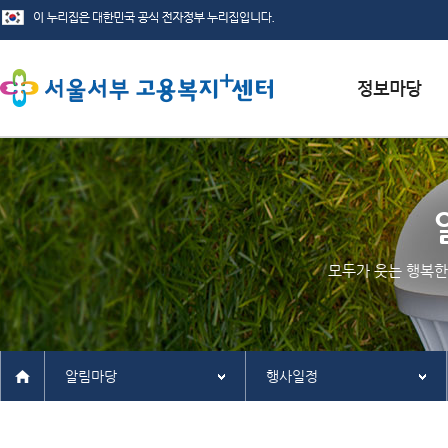
서식자료실
채용정보
인재정보
모두가 웃는 행복한
관련사이트
알림마당
행사일정