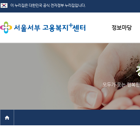
서식자료실
채용정보
인재정보
모두가 웃는 행복한
관련사이트