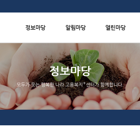
본문내용 바로가기
하단메뉴 가기
서식자료실
행사일정
자주하는 질문
채용정보
공지사항
질문하기
정보마당
인재정보
홍보/보도자료실
칭찬하기
+
모두가 웃는 행복한 나라 고용복지
센터가 함께합니다.
관련사이트
불친절 신고하기