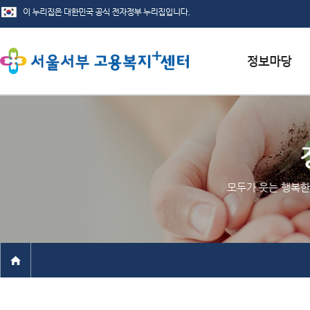
서식자료실
채용정보
인재정보
모두가 웃는 행복한
관련사이트