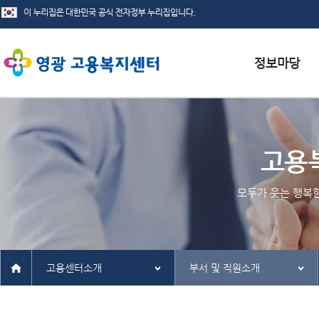
서식자료실
채용정보
고용
인재정보
모두가 웃는 행복
관련사이트
고용센터소개
부서 및 직원소개