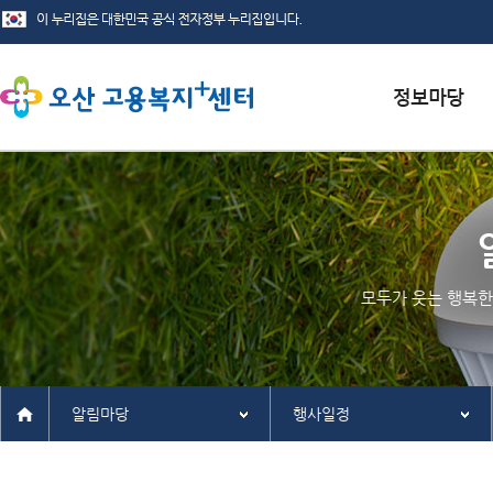
서식자료실
채용정보
인재정보
모두가 웃는 행복한
관련사이트
알림마당
행사일정