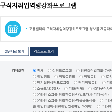
구직자취업역량강화프로그램
고용센터의 구직자취업역량강화프로그램 정보를 제공하여 
캘린더로 보기
리스트로 보기
검색조건
전체
성취프로그램
청년층직업지도(CAP+
취업캠프
취업설명회
취업특강
JO
단기집단상담프로그램
단기취업특강
기
소규모채용행사
기타(단체)
40대구직자취
온라인 소그룹 취업컨설팅-내일또다시(기계·생산)
온라인 소그룹 취업컨설팅-마음똑똑심플
온라
룹 취업컨설팅-청년취업ON(영업·마케팅)
온라인 