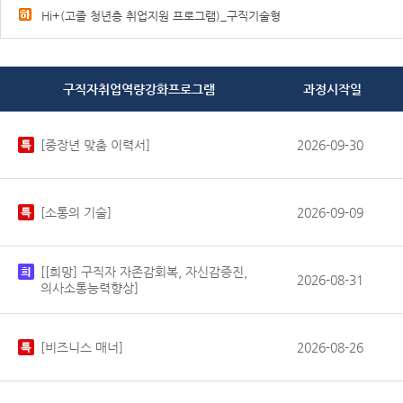
Hi+(고졸 청년층 취업지원 프로그램)_구직기술형
구직자취업역량강화프로그램
과정시작일
[중장년 맞춤 이력서]
2026-09-30
[소통의 기술]
2026-09-09
[[희망] 구직자 자존감회복, 자신감증진,
2026-08-31
의사소통능력향상]
[비즈니스 매너]
2026-08-26