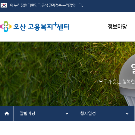
서식자료실
채용정보
인재정보
모두가 웃는 행복한
관련사이트
알림마당
행사일정