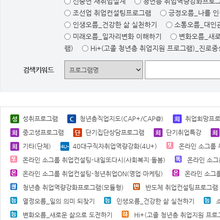
신중년 재취업설계
청년층 취업역량강화프로그
조선업 취업컨설팅프로그램
긍정오름_나를 
인생오름_건강한 삶 실천하기
소통오름_대인
미래오름_일자리변화 이해하기
변화오름_새로
램)
Hi+(고졸 청년층 취업지원 프로그램)_진로
검색키워드
성취프로그램
청년층직업지도(CAP+/CAP@)
취업희망프
중고생프로그램
단기집단상담프로그램
단기취업특강
기타(단체)
40대구직자취업역량강화(4U+)
온라인 소그룹 
온라인 소그룹 취업컨설팅-내일또다시(사회복지·돌봄)
온라인 소그
온라인 소그룹 취업컨설팅-청년취업ON(영업·마케팅)
온라인 소그룹
청년층 취업역량강화프로그램(모듈형)
반도체 취업컨설팅프로그램
열정오름_일의 의미 되찾기
인생오름_건강한 삶 실천하기
변화오름_새로운 삶으로 도전하기
Hi+(고졸 청년층 취업지원 프로