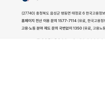
장애인고용포털
직무능력표준
사이버진로교육센터
CQ넷
(27740) 충청북도 음성군 맹동면 태정로 6 한국고용정
여성새로일하기센터
한국기술교육대학교
홈페이지 전산 이용 문의 1577-7114
(유료, 한국고용정보
가사랑
한국폴리텍대학
고용·노동 분야 제도 문의 국번없이 1350
(유료, 고용노동
고용형태공시제
하이코리아
고용24는
통신판매중개자
이며, 통신판매의 당사자가 아
임금직업포털
외국국적동포(H-2)
상품(훈련), 상품(훈련)정보, 거래에 관한
의무와 책임은 
육홈페이지
외국인력상담센터
이용약관
개인정보처리방침
이메일무단수집거부
안전보건공단
© 2024 Ministry of Employment and Labor, Korea Employ
이 누리집은 고용노동부