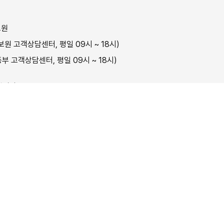
보원
원 고객상담센터, 평일 09시 ~ 18시)
부 고객상담센터, 평일 09시 ~ 18시)
닙니다.
취업교
판매자(훈련기관)
에게 있습니다.
저작권보호정책
오픈API 서비스
화상상담 관리자
사이트맵
ment Information Service. All rights reserved.
와 고용노동부 산하기관 한국고용정보원의 누리집 입니다.